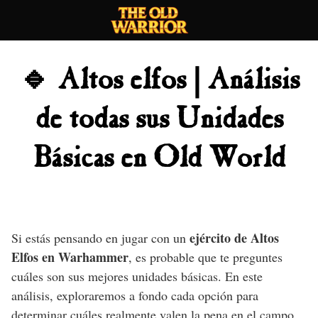
Skip
to
content
🔹 Altos elfos | Análisis
de todas sus Unidades
Básicas en Old World
ejército de Altos
Si estás pensando en jugar con un
Elfos en Warhammer
, es probable que te preguntes
cuáles son sus mejores unidades básicas. En este
análisis, exploraremos a fondo cada opción para
determinar cuáles realmente valen la pena en el campo