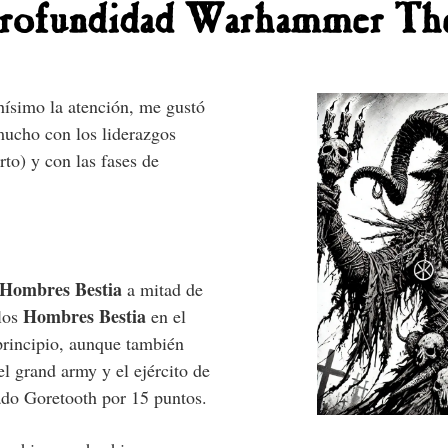
 profundidad Warhammer T
ísimo la atención, me gustó
ucho con los liderazgos
to) y con las fases de
Hombres Bestia
a mitad de
Hombres Bestia
los
en el
rincipio, aunque también
l grand army y el ejército de
do Goretooth por 15 puntos.