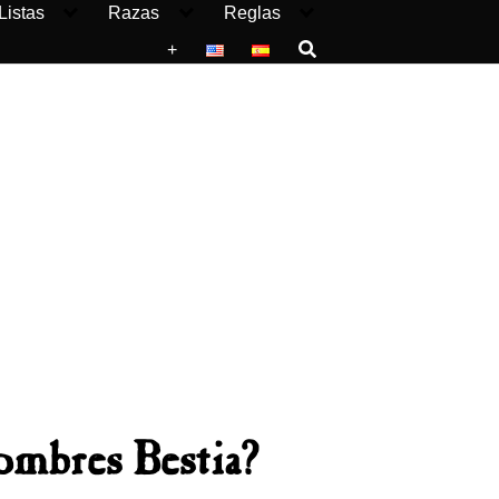
Listas
Razas
Reglas
+
ombres Bestia?