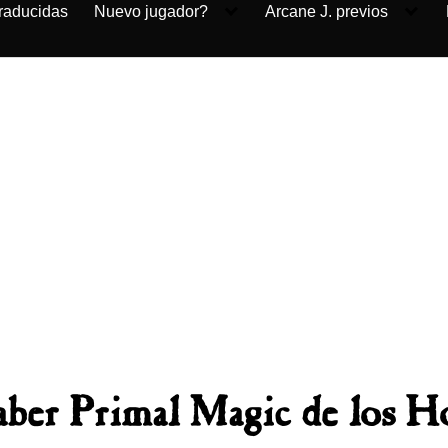
traducidas
Nuevo jugador?
Arcane J. previos
saber Primal Magic de los H